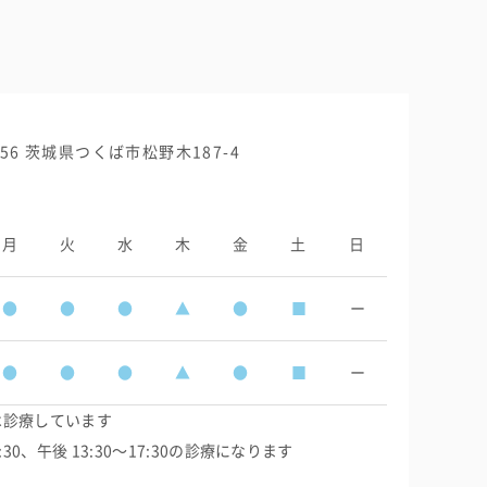
0056 茨城県つくば市松野木187-4
月
火
水
木
金
土
日
●
●
●
▲
●
■
ー
●
●
●
▲
●
■
ー
は診療しています
:30、午後 13:30〜17:30の診療になります